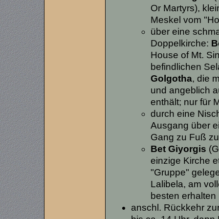
Or Martyrs), kle
Meskel vom "Hof
über eine schm
Doppelkirche:
B
House of Mt. Sin
befindlichen Se
Golgotha
, die 
und angeblich a
enthält; nur für
durch eine Nisc
Ausgang über ein
Gang zu Fuß zu
Bet Giyorgis
(G
einzige Kirche 
"Gruppe" gelege
Lalibela, am vol
besten erhalten
anschl. Rückkehr zu