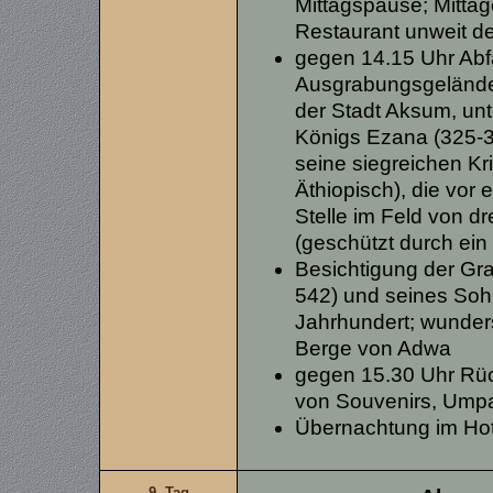
Mittagspause; Mitta
Restaurant unweit d
gegen 14.15 Uhr Abf
Ausgrabungsgelände 
der Stadt Aksum, unt
Königs Ezana (325-35
seine siegreichen Kr
Äthiopisch), die vor
Stelle im Feld von d
(geschützt durch ein
Besichtigung der Gr
542) und seines So
Jahrhundert; wunders
Berge von Adwa
gegen 15.30 Uhr Rück
von Souvenirs, Umpa
Übernachtung im Ho
9. Tag