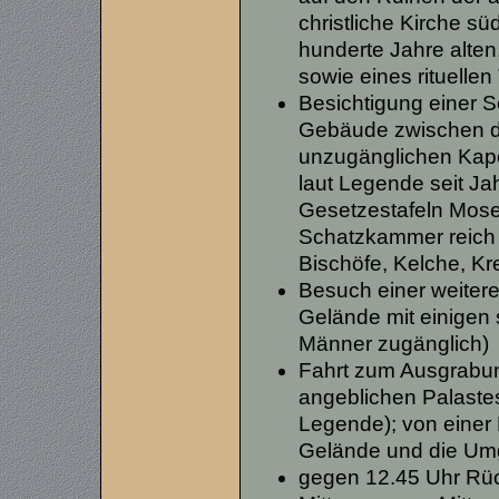
christliche Kirche sü
hunderte Jahre alten
sowie eines rituelle
Besichtigung einer
Gebäude zwischen d
unzugänglichen Kapel
laut Legende seit J
Gesetzestafeln Moses
Schatzkammer reich 
Bischöfe, Kelche, Kr
Besuch einer weitere
Gelände mit einigen
Männer zugänglich)
Fahrt zum Ausgrabu
angeblichen Palastes
Legende); von einer 
Gelände und die U
gegen 12.45 Uhr Rüc