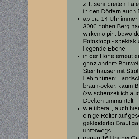
z.T. sehr breiten Täle
in den Dörfern auch
ab ca. 14 Uhr immer 
3000 hohen Berg na
wirken alpin, bewald
Fotostopp - spektaku
liegende Ebene
in der Höhe erneut e
ganz andere Bauweis
Steinhäuser mit Str
Lehmhütten; Landscha
braun-ocker, kaum B
(zwischenzeitlich auc
Decken ummantelt
wie überall, auch hie
einige Reiter auf ge
gekleiderter Bräutig
unterwegs
gegen 16 Uhr bei G