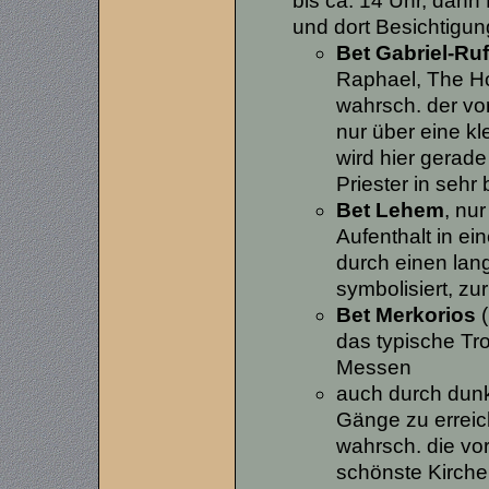
bis ca. 14 Uhr, dann
und dort Besichtigun
Bet Gabriel-Ruf
Raphael, The H
wahrsch. der vo
nur über eine k
wird hier gerade
Priester in seh
Bet Lehem
, nu
Aufenthalt in e
durch einen lang
symbolisiert, zu
Bet Merkorios
(
das typische T
Messen
auch durch dunk
Gänge zu errei
wahrsch. die vor
schönste Kirche