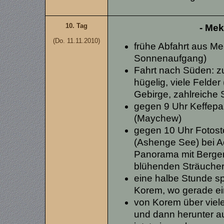
10. Tag
- Mek
(Do. 11.11.2010)
frühe Abfahrt aus Me
Sonnenaufgang)
Fahrt nach Süden: 
hügelig, viele Felder 
Gebirge, zahlreiche 
gegen 9 Uhr Keffepa
(Maychew)
gegen 10 Uhr Fotos
(Ashenge See) bei A
Panorama mit Bergen,
blühenden Sträuche
eine halbe Stunde sp
Korem, wo gerade ein
von Korem über viel
und dann herunter a