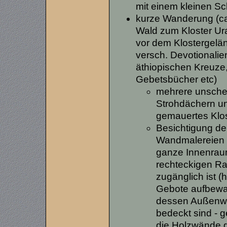
mit einem kleinen Sc
kurze Wanderung (ca.
Wald zum Kloster Ur
vor dem Klostergelä
versch. Devotionalie
äthiopischen Kreuze
Gebetsbücher etc)
mehrere unsche
Strohdächern u
gemauertes Klo
Besichtigung de
Wandmalereien a
ganze Innenrau
rechteckigen Rau
zugänglich ist (
Gebote aufbewahr
dessen Außenwä
bedeckt sind - g
die Holzwände 