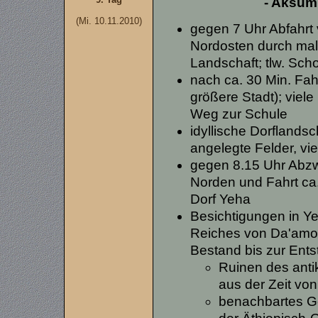
- Aksum 
(Mi. 10.11.2010)
gegen 7 Uhr Abfahrt
Nordosten durch male
Landschaft; tlw. Schot
nach ca. 30 Min. Fah
größere Stadt); viel
Weg zur Schule
idyllische Dorflandsch
angelegte Felder, vi
gegen 8.15 Uhr Abzw
Norden und Fahrt ca.
Dorf Yeha
Besichtigungen in Ye
Reiches von Da'amot
Bestand bis zur Ent
Ruinen des ant
aus der Zeit vo
benachbartes G