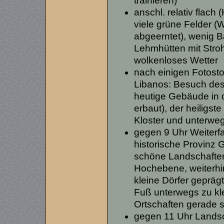
trainieren)
anschl. relativ flach
viele grüne Felder (W
abgeerntet), wenig B
Lehmhütten mit Stroh
wolkenloses Wetter
nach einigen Fotost
Libanos: Besuch des 
heutige Gebäude in 
erbaut), der heiligste
Kloster und unterwe
gegen 9 Uhr Weiterf
historische Provinz 
schöne Landschaften
Hochebene, weiterhi
kleine Dörfer gepräg
Fuß unterwegs zu kle
Ortschaften gerade s
gegen 11 Uhr Landsc