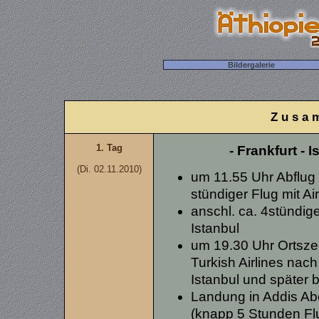
Bildergalerie
Z u s a 
1. Tag
- Frankfurt - 
(Di. 02.11.2010)
um 11.55 Uhr Abflug 
stündiger Flug mit Ai
anschl. ca. 4stündig
Istanbul
um 19.30 Uhr Ortszei
Turkish Airlines nac
Istanbul und später 
Landung in Addis Ab
(knapp 5 Stunden Flu