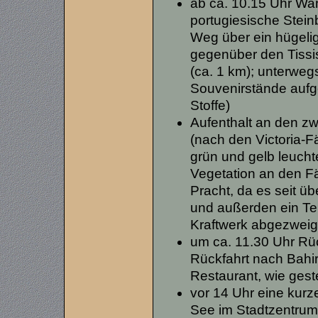
ab ca. 10.15 Uhr Wa
portugiesische Stein
Weg über ein hügeli
gegenüber den Tissi
(ca. 1 km); unterwegs
Souvenirstände aufges
Stoffe)
Aufenthalt an den zw
(nach den Victoria-Fä
grün und gelb leuch
Vegetation an den Fäl
Pracht, da es seit ü
und außerden ein Tei
Kraftwerk abgezweig
um ca. 11.30 Uhr Rü
Rückfahrt nach Bahir
Restaurant, wie ges
vor 14 Uhr eine kurz
See im Stadtzentrum