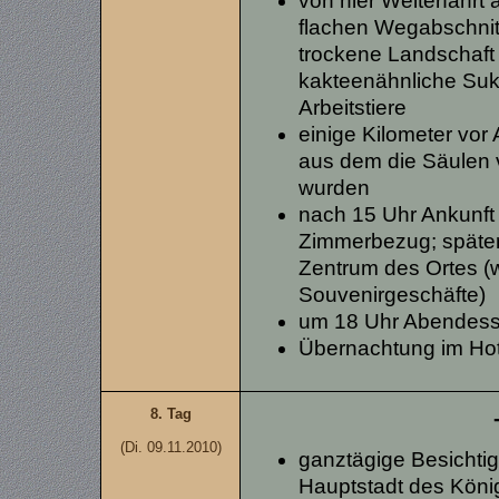
von hier Weiterfahrt
flachen Wegabschnit
trockene Landschaft 
kakteenähnliche Su
Arbeitstiere
einige Kilometer vor
aus dem die Säulen
wurden
nach 15 Uhr Ankunft
Zimmerbezug; später 
Zentrum des Ortes (
Souvenirgeschäfte)
um 18 Uhr Abendess
Übernachtung im Ho
8. Tag
(Di. 09.11.2010)
ganztägige Besichti
Hauptstadt des Köni