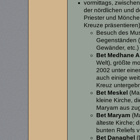
vormittags, zwischen
der nördlichen und d
Priester und Mönche,
Kreuze präsentieren)
Besuch des Muse
Gegenständen (
Gewänder, etc.)
Bet Medhane A
Welt), größte mo
2002 unter ein
auch einige weite
Kreuz untergebr
Bet Meskel
(Mas
kleine Kirche, d
Maryam aus zugä
Bet Maryam
(Ma
älteste Kirche;
bunten Reliefs v
Bet Danaghel
(