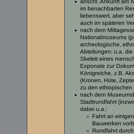
anschl. Ankunft am
im benachbarten Res
liebenswert, aber se
auch im späteren Ver
nach dem Mittagesse
Nationalmuseums (pa
archeologische, ethn
Abteilungen: u.a. di
Skelett eines mensch
Exponate zur Dokume
Königreiche, z.B. Ak
(Kronen, Hüte, Zepte
zu den ethiopischen
nach dem Museumsb
Stadtrundfahrt (inzw
dabei u.a.:
Fahrt an einige
Bauwerken vorb
Rundfahrt durch