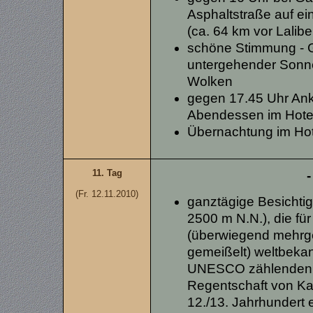
Asphaltstraße auf ei
(ca. 64 km vor Lalibe
schöne Stimmung - G
untergehender Sonne
Wolken
gegen 17.45 Uhr Anku
Abendessen im Hote
Übernachtung im Ho
11. Tag
-
(Fr. 12.11.2010)
ganztägige Besichtig
2500 m N.N.), die fü
(überwiegend mehrge
gemeißelt) weltbekan
UNESCO zählenden K
Regentschaft von Ka
12./13. Jahrhundert 