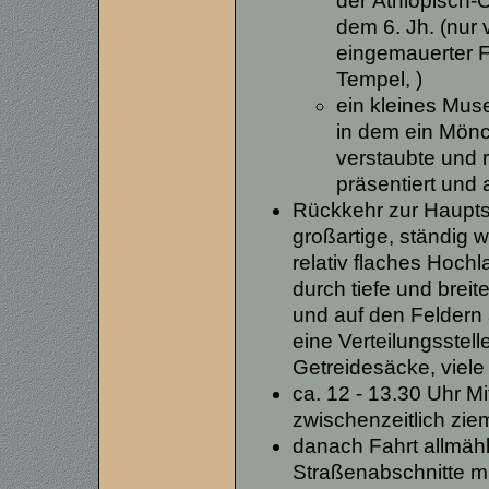
der Äthiopisch
dem 6. Jh. (nur
eingemauerter F
Tempel, )
ein kleines Mu
in dem ein Mönch
verstaubte und r
präsentiert und
Rückkehr zur Haupts
großartige, ständig 
relativ flaches Hoch
durch tiefe und breit
und auf den Feldern
eine Verteilungsstell
Getreidesäcke, viele
ca. 12 - 13.30 Uhr Mi
zwischenzeitlich zie
danach Fahrt allmäh
Straßenabschnitte mi