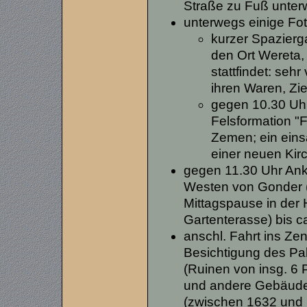
Straße zu Fuß unte
unterwegs einige Fot
kurzer Spazierg
den Ort Wereta
stattfindet: seh
ihren Waren, Zi
gegen 10.30 Uh
Felsformation "
Zemen; ein ein
einer neuen Kir
gegen 11.30 Uhr An
Westen von Gonder (
Mittagspause in der 
Gartenterasse) bis c
anschl. Fahrt ins Ze
Besichtigung des Pal
(Ruinen von insg. 6 
und andere Gebäude 
(zwischen 1632 und 