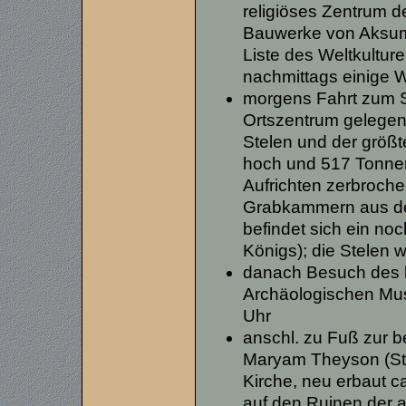
religiöses Zentrum 
Bauwerke von Aksum
Liste des Weltkultur
nachmittags einige 
morgens Fahrt zum S
Ortszentrum gelegen
Stelen und der größt
hoch und 517 Tonnen
Aufrichten zerbroche
Grabkammern aus der
befindet sich ein no
Königs); die Stelen w
danach Besuch des 
Archäologischen Mu
Uhr
anschl. zu Fuß zur 
Maryam Theyson (St.
Kirche, neu erbaut c
auf den Ruinen der al