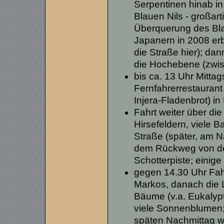
Serpentinen hinab in 
Blauen Nils - großar
Überquerung des Bla
Japanern in 2008 erb
die Straße hier); dan
die Hochebene (zwi
bis ca. 13 Uhr Mitta
Fernfahrerrestaurant 
Injera-Fladenbrot) in
Fahrt weiter über die
Hirsefeldern, viele B
Straße (später, am 
dem Rückweg von den
Schotterpiste; einig
gegen 14.30 Uhr Fah
Markos, danach die 
Bäume (v.a. Eukalypt
viele Sonnenblumen
späten Nachmittag w