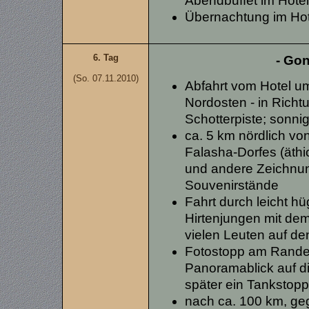
Abendbuffet im Hote
Übernachtung im Ho
6. Tag
- Gon
(So. 07.11.2010)
Abfahrt vom Hotel u
Nordosten - in Richt
Schotterpiste; sonni
ca. 5 km nördlich v
Falasha-Dorfes (äthi
und andere Zeichnu
Souvenirstände
Fahrt durch leicht hü
Hirtenjungen mit dem
vielen Leuten auf de
Fotostopp am Rande
Panoramablick auf di
später ein Tankstopp
nach ca. 100 km, geg